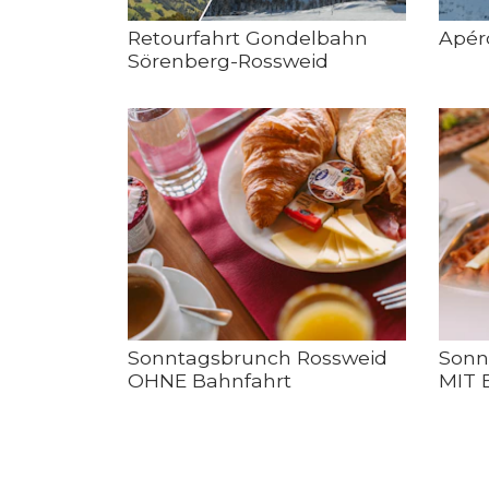
Retourfahrt Gondelbahn
Apér
Sörenberg-Rossweid
Sonntagsbrunch Rossweid
Sonn
OHNE Bahnfahrt
MIT 