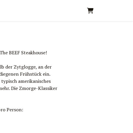
Warenkorb
m The BEEF Steakhouse!
lb der Zytglogge, an der
iegenen Frühstück ein.
n typisch amerikanisches
 mehr. Die Zmorge-Klassiker
pro Person: