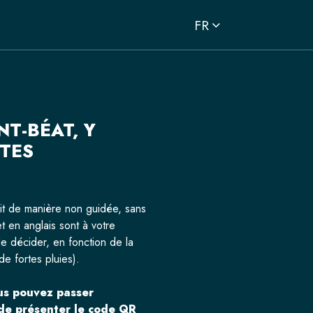
FR
T-BÉAT, Y
TTES
fait de manière non guidée, sans
 en anglais sont à votre
 de décider, en fonction de la
 de fortes pluies).
ous pouvez passer
t de présenter le code QR