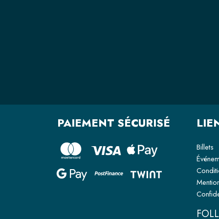
PAIEMENT SÉCURISÉ
LIE
Billets
Événem
Condit
Mentio
Confide
FOL