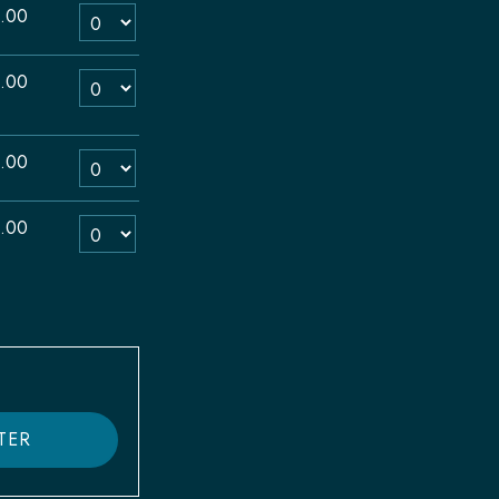
Nombre de billets Adultes Tarif normal
.00
Nombre de billets Adultes, contribution aux frais incluse
.00
Nombre de billets Enfants (6 à 16 ans) Tarif normal
.00
Nombre de billets Enfants (6 à 16 ans), contribution aux fra
.00
TER