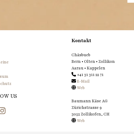
Kontakt
Chäsbueb
Bern • Olten • Zollikon
eine
Aarau • Kappelen
+41 31 311 22 71
ssum
E-Mail
chutz
Web
OW US
Baumann Käse AG
Zürichstrasse 9
book
Instagram
3052 Zollikofen, CH
Web