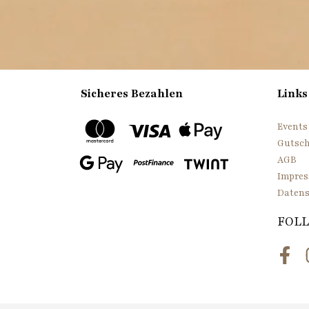
Sicheres Bezahlen
Links
Events
Gutsch
AGB
Impre
Datens
FOLL
Face