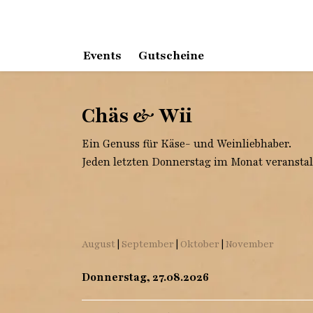
Events
Gutscheine
Chäs & Wii
Ein Genuss für Käse- und Weinliebhaber.
Jeden letzten Donnerstag im Monat veranstalt
August
|
September
|
Oktober
|
November
Donnerstag, 27.08.2026