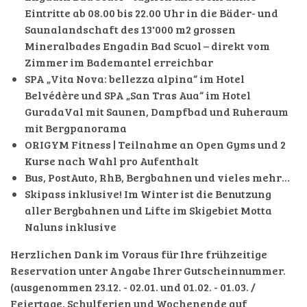
Eintritte ab 08.00 bis 22.00 Uhr in die Bäder- und
Saunalandschaft des 13'000 m2 grossen
Mineralbades Engadin Bad Scuol – direkt vom
Zimmer im Bademantel erreichbar
SPA „Vita Nova: bellezza alpina“ im Hotel
Belvédère und SPA „San Tras Aua“ im Hotel
GuradaVal mit Saunen, Dampfbad und Ruheraum
mit Bergpanorama
ORIGYM Fitness | Teilnahme an Open Gyms und 2
Kurse nach Wahl pro Aufenthalt
Bus, PostAuto, RhB, Bergbahnen und vieles mehr…
Skipass inklusive! Im Winter ist die Benutzung
aller Bergbahnen und Lifte im Skigebiet Motta
Naluns inklusive
Herzlichen Dank im Voraus für Ihre frühzeitige
Reservation unter Angabe Ihrer Gutscheinnummer.
(ausgenommen 23.12. - 02.01. und 01.02. - 01.03. /
Feiertage, Schulferien und Wochenende auf