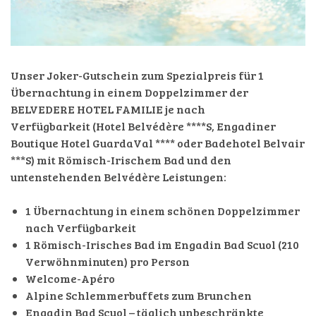
Unser Joker-Gutschein zum Spezialpreis für 1
Übernachtung in einem Doppelzimmer der
BELVEDERE HOTEL FAMILIE je nach
Verfügbarkeit (Hotel Belvédère ****S, Engadiner
Boutique Hotel GuardaVal **** oder Badehotel Belvair
***S) mit Römisch-Irischem Bad und den
untenstehenden Belvédère Leistungen:
1 Übernachtung in einem schönen Doppelzimmer
nach Verfügbarkeit
1 Römisch-Irisches Bad im Engadin Bad Scuol (210
Verwöhnminuten) pro Person
Welcome-Apéro
Alpine Schlemmerbuffets zum Brunchen
Engadin Bad Scuol – täglich unbeschränkte