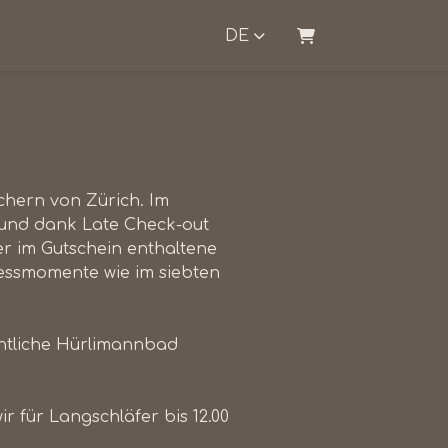
DE
WARENKORB
chern von Zürich. Im
 und dank Late Check-out
Der im Gutschein enthaltene
nessmomente wie im siebten
ffentliche Hürlimannbad
r für Langschläfer bis 12.00